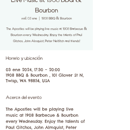
Live Music at 1908 BBQ &
Bourbon
mié, 03 ene
  |  
1908 BBQ & Bourbon
The Apostles will be playing live music at 1908 Barbecue &
Bourbon every Wednesday. Enjoy the talents of Paul
Gitchos, John Almquist, Peter Neitlitch and friends!
Horario y ubicación
03 ene 2024, 17:30 – 20:00
1908 BBQ & Bourbon , 101 Glover St N,
Twisp, WA 98856, USA
Acerca del evento
The Apostles will be playing live 
music at 1908 Barbecue & Bourbon 
every Wednesday. Enjoy the talents of 
Paul Gitchos, John Almquist, Peter 