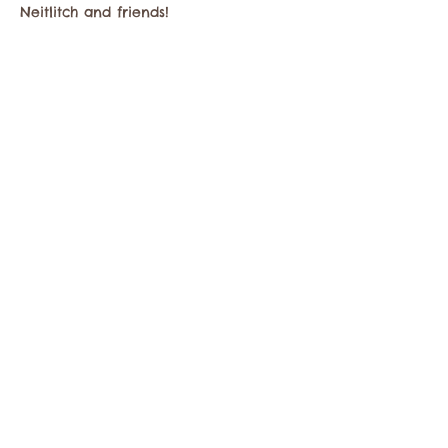
Neitlitch and friends!
Compartir este evento
Comuníquese con la Cámara de Comercio de
Twisp a:
info@TwispWa.com
Pagado en parte por los impuestos de
alojamiento
del condado de Okanogan
y
la
ciudad de Twisp