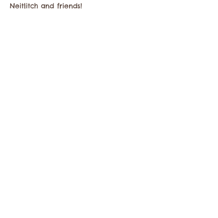
Neitlitch and friends!
Compartir este evento
Comuníquese con la Cámara de Comercio de
Twisp a:
info@TwispWa.com
Pagado en parte por los impuestos de
alojamiento
del condado de Okanogan
y
la
ciudad de Twisp