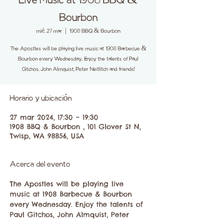
Live Music at 1908 BBQ &
Bourbon
mié, 27 mar
  |  
1908 BBQ & Bourbon
The Apostles will be playing live music at 1908 Barbecue &
Bourbon every Wednesday. Enjoy the talents of Paul
Gitchos, John Almquist, Peter Neitlitch and friends!
Horario y ubicación
27 mar 2024, 17:30 – 19:30
1908 BBQ & Bourbon , 101 Glover St N,
Twisp, WA 98856, USA
Acerca del evento
The Apostles will be playing live 
music at 1908 Barbecue & Bourbon 
every Wednesday. Enjoy the talents of 
Paul Gitchos, John Almquist, Peter 