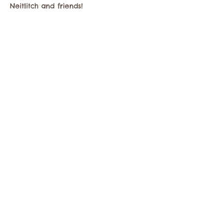
Neitlitch and friends!
Compartir este evento
Comuníquese con la Cámara de Comercio de
Twisp a:
info@TwispWa.com
Pagado en parte por los impuestos de
alojamiento
del condado de Okanogan
y
la
ciudad de Twisp