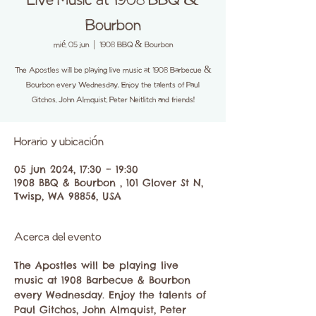
Live Music at 1908 BBQ &
Bourbon
mié, 05 jun
  |  
1908 BBQ & Bourbon
The Apostles will be playing live music at 1908 Barbecue &
Bourbon every Wednesday. Enjoy the talents of Paul
Gitchos, John Almquist, Peter Neitlitch and friends!
Horario y ubicación
05 jun 2024, 17:30 – 19:30
1908 BBQ & Bourbon , 101 Glover St N,
Twisp, WA 98856, USA
Acerca del evento
The Apostles will be playing live 
music at 1908 Barbecue & Bourbon 
every Wednesday. Enjoy the talents of 
Paul Gitchos, John Almquist, Peter 