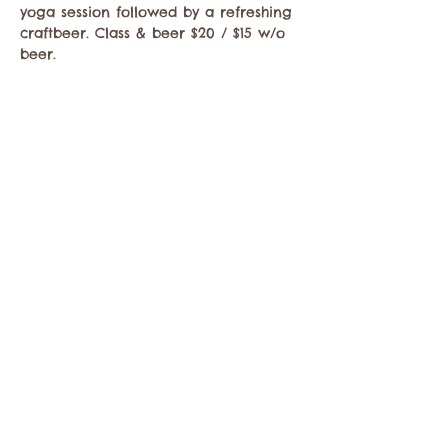
yoga session followed by a refreshing 
craftbeer. Class & beer $20 / $15 w/o 
beer. 
Compartir este evento
Comuníquese con la Cámara de Comercio de
Twisp a:
info@TwispWa.com
Pagado en parte por los impuestos de
alojamiento
del condado de Okanogan
y
la
ciudad de Twisp