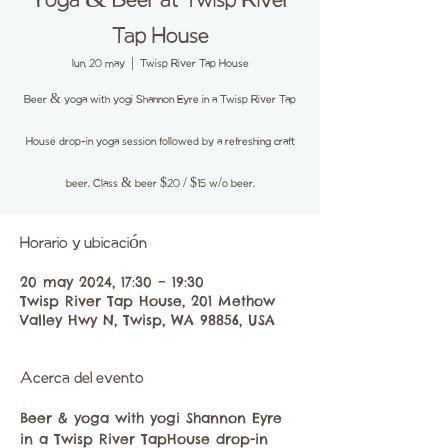
Yoga & Beer at Twisp River
Tap House
lun, 20 may
  |  
Twisp River Tap House
Beer & yoga with yogi Shannon Eyre in a Twisp River Tap
House drop-in yoga session followed by a refreshing craft
beer. Class & beer $20 / $15 w/o beer.
Horario y ubicación
20 may 2024, 17:30 – 19:30
Twisp River Tap House, 201 Methow
Valley Hwy N, Twisp, WA 98856, USA
Acerca del evento
Beer & yoga with yogi Shannon Eyre 
in a Twisp River TapHouse drop-in 